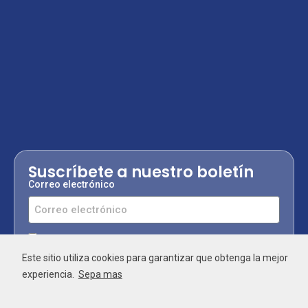
Suscríbete a nuestro boletín
Correo electrónico
Acepto la
política de privacidad y tratamiento de
datos personales
.
Este sitio utiliza cookies para garantizar que obtenga la mejor
experiencia.
Sepa mas
Suscribirme