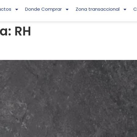
uctos
Donde Comprar
Zona transaccional
C
ía:
RH