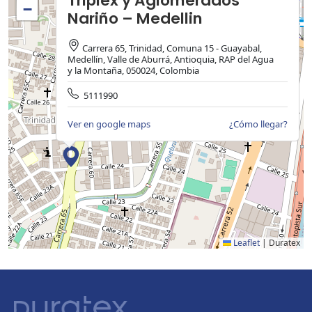
Triplex y Aglomerados
−
Nariño – Medellin
Carrera 65, Trinidad, Comuna 15 - Guayabal,
Medellín, Valle de Aburrá, Antioquia, RAP del Agua
y la Montaña, 050024, Colombia
5111990
Ver en google maps
¿Cómo llegar?
Leaflet
|
Duratex