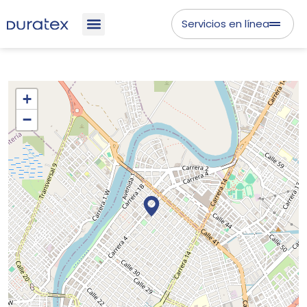
Servicios en línea
+
−