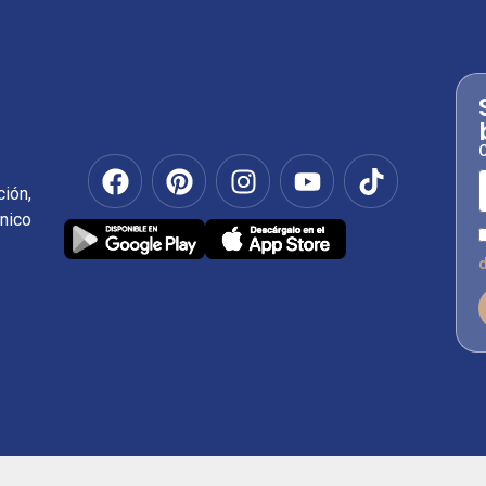
C
ión,
nico
d