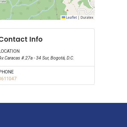
Leaflet
|
Duratex
Contact Info
LOCATION
Av.Caracas #.27a - 34 Sur, Bogotá, D.C.
PHONE
3611047