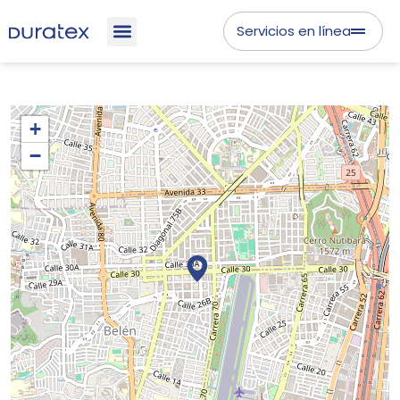
Servicios en línea
+
−