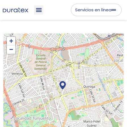
Servicios en línea
+
−