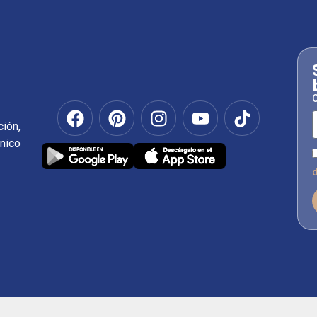
C
ión,
nico
d