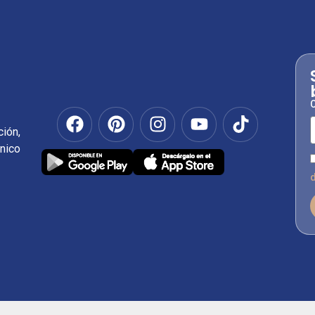
C
ión,
nico
d